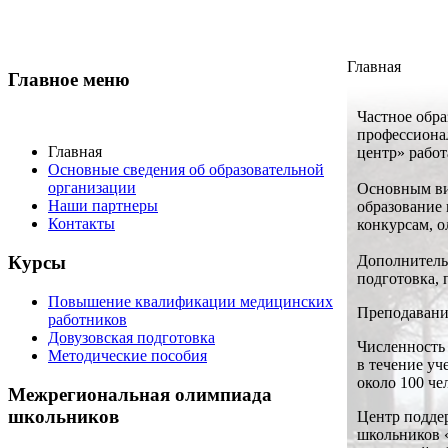
Главная
Главное меню
Частное обр
профессиона
Главная
центр» работ
Основные сведения об образовательной
организации
Основным ви
Наши партнеры
образование
Контакты
конкурсам, 
Дополнител
Курсы
подготовка,
Повышение квалификации медицинских
Преподавани
работников
Довузовская подготовка
Численность
Методические пособия
в течение
уче
около
100 че
Межрегиональная олимпиада
школьников
Центр подде
школьников