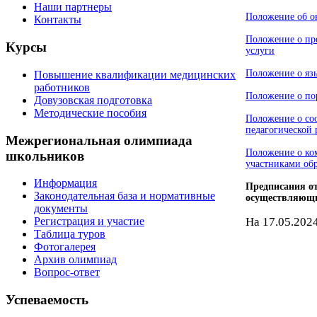
Наши партнеры
Положение
об о
Контакты
Положение
о пр
Курсы
услуги
Положение
о яз
Повышение квалификации медицинских
работников
Положение
о по
Довузовская подготовка
Методические пособия
Положение
о с
педагогической 
Межрегиональная олимпиада
Положение
о ко
школьников
участниками об
Информация
Предписания
о
Законодательная база и нормативные
осуществляющи
документы
На 17.05.202
Регистрация и участие
Таблица туров
Фотогалерея
Архив олимпиад
Вопрос-ответ
Успеваемость