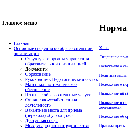
Главное меню
Норма
Главная
Устав
Основные сведения об образовательной
организации
Лицензия
с при
Структура и органы управления
образовательной организацией
Положение
о са
Документы
Образование
Политика защи
Руководство. Педагогический состав
Материально-техническое
Положение
о пе
обеспечение
Положение
об о
Платные образовательные услуги
Финансово-хозяйственная
Положение
о по
деятельность
деятельности
Вакантные места для приема
(перевода) обучающихся
Положение
об о
Доступная среда
Международное сотрудничество
Правила прием